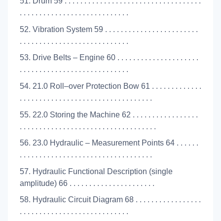
51. Drum 59 . . . . . . . . . . . . . . . . . . . . . . . . . . . . . . . . . . .
. . . . . . . . . . . . . . . . . . . . . . . . . . . .
52. Vibration System 59 . . . . . . . . . . . . . . . . . . . . . . . .
. . . . . . . . . . . . . . . . . . . . . . . . . . . .
53. Drive Belts – Engine 60 . . . . . . . . . . . . . . . . . . . . .
. . . . . . . . . . . . . . . . . . . . . . . . . . . .
54. 21.0 Roll–over Protection Bow 61 . . . . . . . . . . . . .
. . . . . . . . . . . . . . . . . . . . . . . . . . . . . . . . . .
55. 22.0 Storing the Machine 62 . . . . . . . . . . . . . . . . .
. . . . . . . . . . . . . . . . . . . . . . . . . . . . . . . . . . .
56. 23.0 Hydraulic – Measurement Points 64 . . . . . .
. . . . . . . . . . . . . . . . . . . . . . . . . . . . . . . . . .
57. Hydraulic Functional Description (single
amplitude) 66 . . . . . . . . . . . . . . . . . . . . . .
58. Hydraulic Circuit Diagram 68 . . . . . . . . . . . . . . . . .
. . . . . . . . . . . . . . . . . . . . . . . . . . . .