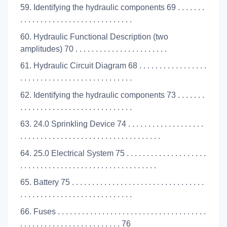
59. Identifying the hydraulic components 69 . . . . . . .
. . . . . . . . . . . . . . . . . . . . . . . . . . . .
60. Hydraulic Functional Description (two
amplitudes) 70 . . . . . . . . . . . . . . . . . . . . . . .
61. Hydraulic Circuit Diagram 68 . . . . . . . . . . . . . . . . .
. . . . . . . . . . . . . . . . . . . . . . . . . . . .
62. Identifying the hydraulic components 73 . . . . . . .
. . . . . . . . . . . . . . . . . . . . . . . . . . . .
63. 24.0 Sprinkling Device 74 . . . . . . . . . . . . . . . . . . .
. . . . . . . . . . . . . . . . . . . . . . . . . . . . . . . . . . .
64. 25.0 Electrical System 75 . . . . . . . . . . . . . . . . . . . .
. . . . . . . . . . . . . . . . . . . . . . . . . . . . . . . . . .
65. Battery 75 . . . . . . . . . . . . . . . . . . . . . . . . . . . . . . . . .
. . . . . . . . . . . . . . . . . . . . . . . . . . . .
66. Fuses . . . . . . . . . . . . . . . . . . . . . . . . . . . . . . . . . . . . .
. . . . . . . . . . . . . . . . . . . . . . . . . 76