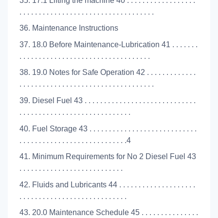
35. 17.1 Lifting the machine 40 . . . . . . . . . . . . . . . . . .
. . . . . . . . . . . . . . . . . . . . . . . . . . . . . . . . . . .
36. Maintenance Instructions
37. 18.0 Before Maintenance-Lubrication 41 . . . . . . .
. . . . . . . . . . . . . . . . . . . . . . . . . . . . . . . . . .
38. 19.0 Notes for Safe Operation 42 . . . . . . . . . . . . .
. . . . . . . . . . . . . . . . . . . . . . . . . . . . . . . . . . .
39. Diesel Fuel 43 . . . . . . . . . . . . . . . . . . . . . . . . . . . . .
. . . . . . . . . . . . . . . . . . . . . . . . . . . . .
40. Fuel Storage 43 . . . . . . . . . . . . . . . . . . . . . . . . . . . .
. . . . . . . . . . . . . . . . . . . . . . . . . . . .4
41. Minimum Requirements for No 2 Diesel Fuel 43
. . . . . . . . . . . . . . . . . . . . . . . . . . .
42. Fluids and Lubricants 44 . . . . . . . . . . . . . . . . . . . .
. . . . . . . . . . . . . . . . . . . . . . . . . . . .
43. 20.0 Maintenance Schedule 45 . . . . . . . . . . . . . . .