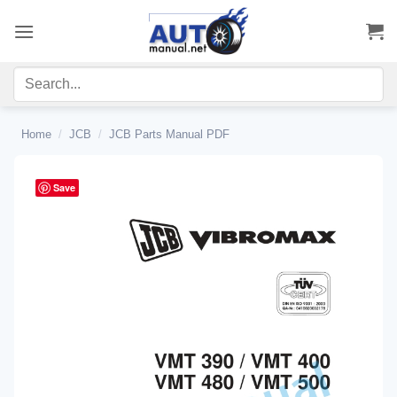
Skip
to
content
Home
/
JCB
/
JCB Parts Manual PDF
Save