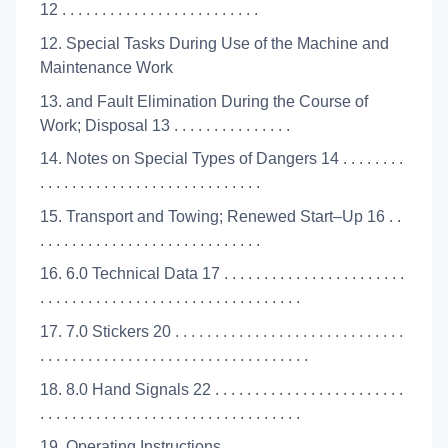
12 . . . . . . . . . . . . . . . . . . . . . . . . .
12. Special Tasks During Use of the Machine and
Maintenance Work
13. and Fault Elimination During the Course of
Work; Disposal 13 . . . . . . . . . . . . . . .
14. Notes on Special Types of Dangers 14 . . . . . . . .
. . . . . . . . . . . . . . . . . . . . . . . . . . . .
15. Transport and Towing; Renewed Start–Up 16 . .
. . . . . . . . . . . . . . . . . . . . . . . . . . . .
16. 6.0 Technical Data 17 . . . . . . . . . . . . . . . . . . . . . . .
. . . . . . . . . . . . . . . . . . . . . . . . . . . . . . . . .
17. 7.0 Stickers 20 . . . . . . . . . . . . . . . . . . . . . . . . . . . . .
. . . . . . . . . . . . . . . . . . . . . . . . . . . . . . . . . .
18. 8.0 Hand Signals 22 . . . . . . . . . . . . . . . . . . . . . . . .
. . . . . . . . . . . . . . . . . . . . . . . . . . . . . . . . .
19. Operating Instructions