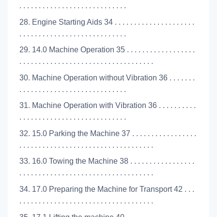
. . . . . . . . . . . . . . . . . . . . . . . . . . . .
28. Engine Starting Aids 34 . . . . . . . . . . . . . . . . . . . . .
. . . . . . . . . . . . . . . . . . . . . . . . . . . .
29. 14.0 Machine Operation 35 . . . . . . . . . . . . . . . . . .
. . . . . . . . . . . . . . . . . . . . . . . . . . . . . . . . . . .
30. Machine Operation without Vibration 36 . . . . . . .
. . . . . . . . . . . . . . . . . . . . . . . . . . . .
31. Machine Operation with Vibration 36 . . . . . . . . . .
. . . . . . . . . . . . . . . . . . . . . . . . . . . .
32. 15.0 Parking the Machine 37 . . . . . . . . . . . . . . . . .
. . . . . . . . . . . . . . . . . . . . . . . . . . . . . . . . . . .
33. 16.0 Towing the Machine 38 . . . . . . . . . . . . . . . . .
. . . . . . . . . . . . . . . . . . . . . . . . . . . . . . . . . . .
34. 17.0 Preparing the Machine for Transport 42 . . .
. . . . . . . . . . . . . . . . . . . . . . . . . . . . . . . . . . .