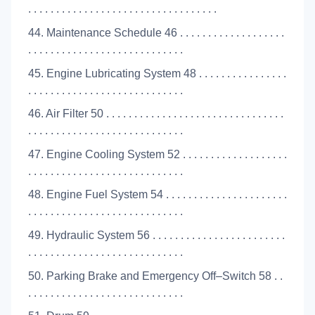
. . . . . . . . . . . . . . . . . . . . . . . . . . . . . . . . . .
44. Maintenance Schedule 46 . . . . . . . . . . . . . . . . . . .
. . . . . . . . . . . . . . . . . . . . . . . . . . . .
45. Engine Lubricating System 48 . . . . . . . . . . . . . . . .
. . . . . . . . . . . . . . . . . . . . . . . . . . . .
46. Air Filter 50 . . . . . . . . . . . . . . . . . . . . . . . . . . . . . . . .
. . . . . . . . . . . . . . . . . . . . . . . . . . . .
47. Engine Cooling System 52 . . . . . . . . . . . . . . . . . . .
. . . . . . . . . . . . . . . . . . . . . . . . . . . .
48. Engine Fuel System 54 . . . . . . . . . . . . . . . . . . . . . .
. . . . . . . . . . . . . . . . . . . . . . . . . . . .
49. Hydraulic System 56 . . . . . . . . . . . . . . . . . . . . . . . .
. . . . . . . . . . . . . . . . . . . . . . . . . . . .
50. Parking Brake and Emergency Off–Switch 58 . .
. . . . . . . . . . . . . . . . . . . . . . . . . . . .