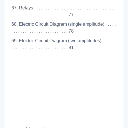
67. Relays . . . . . . . . . . . . . . . . . . . . . . . . . . . . . . . . . . . .
. . . . . . . . . . . . . . . . . . . . . . . . . 77
68. Electric Circuit Diagram (single amplitude) . . . . .
. . . . . . . . . . . . . . . . . . . . . . . . . 78
69. Electric Circuit Diagram (two amplitudes) . . . . . .
. . . . . . . . . . . . . . . . . . . . . . . . . 81