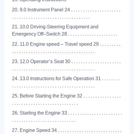
20. 9.0 Instrument Panel 24 . . . . . . . . . . . . . . . . . . . . .
. . . . . . . . . . . . . . . . . . . . . . . . . . . . . . . . .
21. 10.0 Driving-Steering Equipment and
Emergency Off–Switch 28 . . . . . . . . . . . . . . . . . . . . .
22. 11.0 Engine speed – Travel speed 29 . . . . . . . . .
. . . . . . . . . . . . . . . . . . . . . . . . . . . . . . . . . . .
23. 12.0 Operator’s Seat 30 . . . . . . . . . . . . . . . . . . . . .
. . . . . . . . . . . . . . . . . . . . . . . . . . . . . . . . . . .
24. 13.0 Instructions for Safe Operation 31 . . . . . . . .
. . . . . . . . . . . . . . . . . . . . . . . . . . . . . . . . . . .
25. Before Starting the Engine 32 . . . . . . . . . . . . . . . .
. . . . . . . . . . . . . . . . . . . . . . . . . . . .
26. Starting the Engine 33 . . . . . . . . . . . . . . . . . . . . . . .
. . . . . . . . . . . . . . . . . . . . . . . . . . .
27. Engine Speed 34 . . . . . . . . . . . . . . . . . . . . . . . . . . .